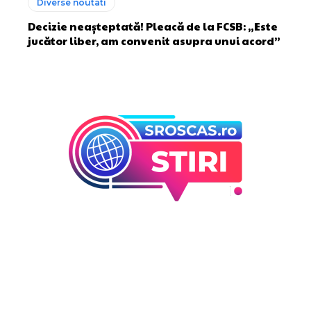
Diverse noutati
Decizie neașteptată! Pleacă de la FCSB: „Este
jucător liber, am convenit asupra unui acord”
Bun venit la Sroscas.ro
Sroscas.ro un site de știri / blog de noutăți, dedicat
diseminării de informații și actualități. Acesta oferă articole,
reportaje și analize pe teme diverse, de la evenimente