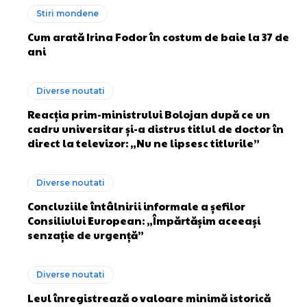
Stiri mondene
Cum arată Irina Fodor în costum de baie la 37 de
ani
Diverse noutati
Reacția prim-ministrului Bolojan după ce un
cadru universitar și-a distrus titlul de doctor în
direct la televizor: „Nu ne lipsesc titlurile”
Diverse noutati
Concluziile întâlnirii informale a șefilor
Consiliului European: „Împărtășim aceeași
senzație de urgență”
Diverse noutati
Leul înregistrează o valoare minimă istorică