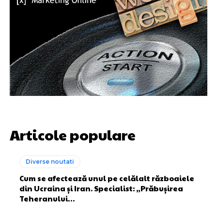
Articole populare
Diverse noutati
Cum se afectează unul pe celălalt războaiele
din Ucraina și Iran. Specialist: „Prăbușirea
Teheranului…