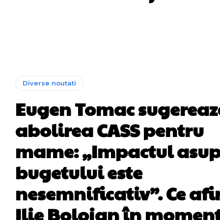
Diverse noutati
Eugen Tomac sugereaz
abolirea CASS pentru
mame: „Impactul asu
bugetului este
nesemnificativ”. Ce af
Ilie Bolojan în momen