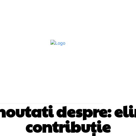
Afaceri Si Industrii
Home & Deco
S
i noutati despre:
el
contribuție