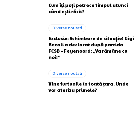
Cum îți poți petrece timpul atunci
când ești răcit?
Diverse noutati
Exclusiv: Schimbare de situație! Gigi
Becali a declarat după partida
FCSB – Feyenoord: „Va rămâne cu
noi!”
Diverse noutati
Vine furtunile în toată țara. Unde
vor ateriza primele?