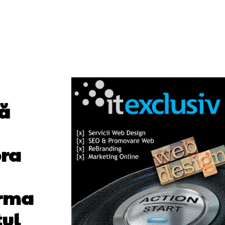
ă
pra
irma
tul