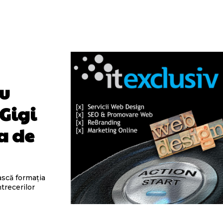
ru
 Gigi
a de
ască formația
ntrecerilor