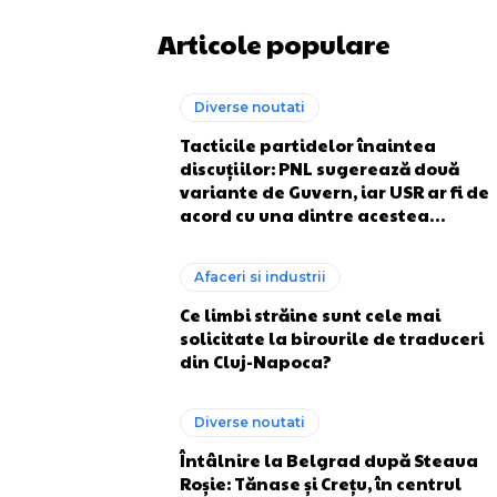
Articole populare
Diverse noutati
Tacticile partidelor înaintea
discuțiilor: PNL sugerează două
variante de Guvern, iar USR ar fi de
acord cu una dintre acestea…
Afaceri si industrii
Ce limbi străine sunt cele mai
solicitate la birourile de traduceri
din Cluj-Napoca?
Diverse noutati
Întâlnire la Belgrad după Steaua
Roșie: Tănase și Crețu, în centrul