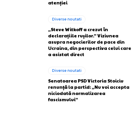
atenției
Diverse noutati
„Steve Witkoff a crezut în
declarațiile rușilor.” Viziunea
asupra negocierilor de pace din
Ucraina, din perspectiva celui care
a asistat direct
Diverse noutati
Senatoarea PSD Victoria Stoiciu
renunță la partid: „Nu voi accepta
niciodată normalizarea
fascismului”