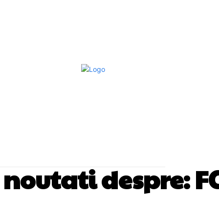
Afaceri Si Industrii
Home & Deco
S
si noutati despre:
F