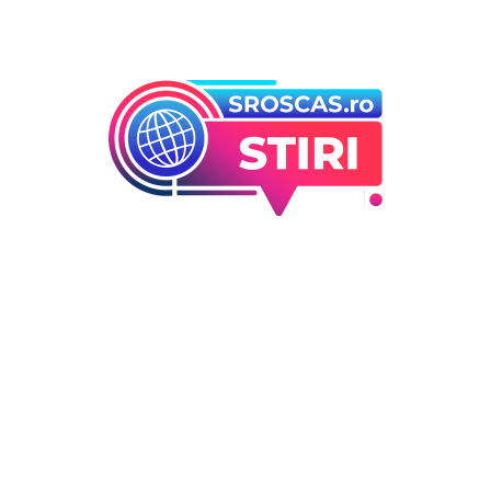
Bun venit la Sroscas.ro
Sroscas.ro un site de știri / blog de noutăți, dedicat
diseminării de informații și actualități. Acesta oferă articole,
reportaje și analize pe teme diverse, de la evenimente
curente la subiecte specifice de interes. Este un spațiu
digital pentru informare și educație. Contactati-ne oricand
la adresa: contact@sroscas.ro