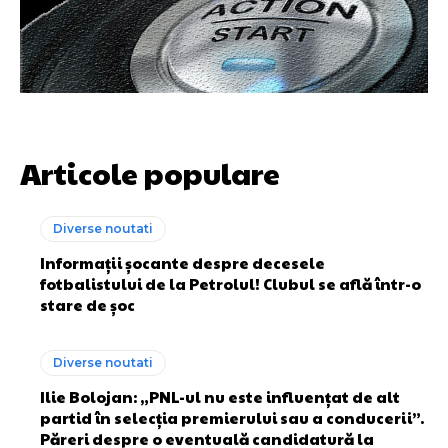
Articole populare
Diverse noutati
Informații șocante despre decesele
fotbalistului de la Petrolul! Clubul se află într-o
stare de șoc
Diverse noutati
Ilie Bolojan: „PNL-ul nu este influențat de alt
partid în selecția premierului sau a conducerii”.
Păreri despre o eventuală candidatură la