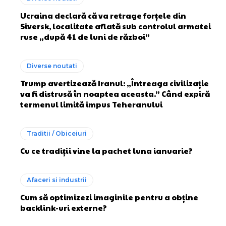
Ucraina declară că va retrage forțele din
Siversk, localitate aflată sub controlul armatei
ruse „după 41 de luni de război”
Diverse noutati
Trump avertizează Iranul: „Întreaga civilizație
va fi distrusă în noaptea aceasta.” Când expiră
termenul limită impus Teheranului
Traditii / Obiceiuri
Cu ce tradiții vine la pachet luna ianuarie?
Afaceri si industrii
Cum să optimizezi imaginile pentru a obține
backlink-uri externe?