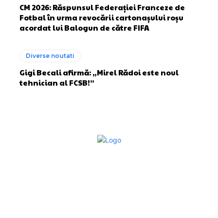
CM 2026: Răspunsul Federației Franceze de
Fotbal în urma revocării cartonașului roșu
acordat lui Balogun de către FIFA
Diverse noutati
Gigi Becali afirmă: „Mirel Rădoi este noul
tehnician al FCSB!”
Bun venit la Sroscas.ro
Sroscas.ro un site de știri / blog de noutăți, dedicat
diseminării de informații și actualități. Acesta oferă articole,
reportaje și analize pe teme diverse, de la evenimente