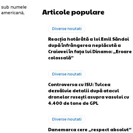
că sub numele
Articole populare
a americană,
Diverse noutati
Reacția hotărâtă a lui Emil Săndoi
după înfrângerea neplăcută a
Craiovei în fața lui Dinamo: „Eroare
colossală”
Diverse noutati
Controversa cu ISU: Tulcea
dezvăluie detalii după atacul
dronelor rusești asupra vasului cu
4.400 de tone de GPL
Diverse noutati
Danemarca cere „respect absolut”