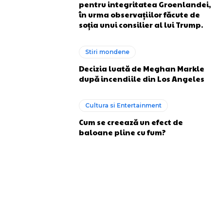
pentru integritatea Groenlandei,
în urma observațiilor făcute de
soția unui consilier al lui Trump.
Stiri mondene
Decizia luată de Meghan Markle
după incendiile din Los Angeles
Cultura si Entertainment
Cum se creează un efect de
baloane pline cu fum?