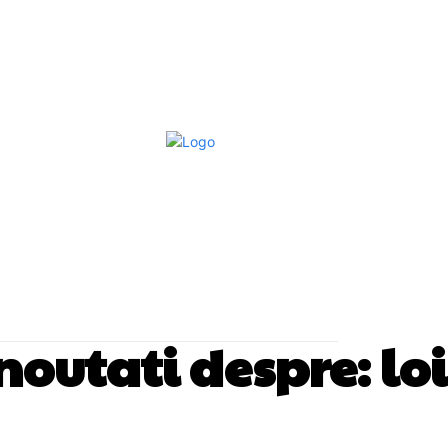
Afaceri Si Industrii
Home & Deco
S
i noutati despre:
lo