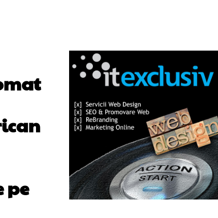
lomat
rican
e pe