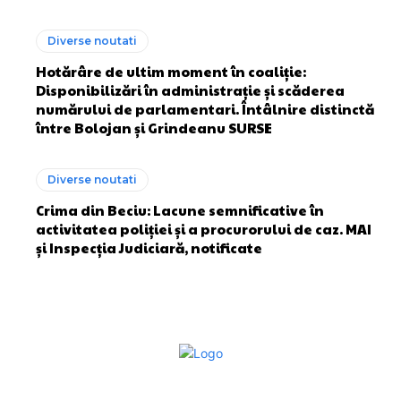
Diverse noutati
Hotărâre de ultim moment în coaliție:
Disponibilizări în administrație și scăderea
numărului de parlamentari. Întâlnire distinctă
între Bolojan și Grindeanu SURSE
Diverse noutati
Crima din Beciu: Lacune semnificative în
activitatea poliției și a procurorului de caz. MAI
și Inspecția Judiciară, notificate