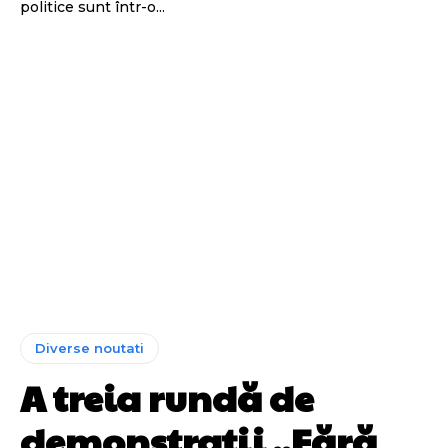
politice sunt într-o...
Diverse noutati
A treia rundă de
demonstrații „Fără