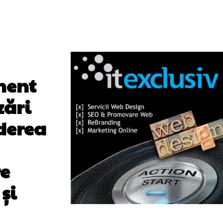
ment
zări
ăderea
re
și