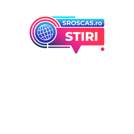
orii
Ultimele articole
Folha, a ieșit de la CFR Cluj d
 industrii
înfrângerea cu Tromso! ”Îi
i Entertainment
concediez pe toți!”. DOUĂ nu
outati
cursă” pentru poziția de ant
Deco
DIVERSE NOUTATI
6 august 2026
 / Hobby
România intră în cursa pentr
energia eoliană offshore: