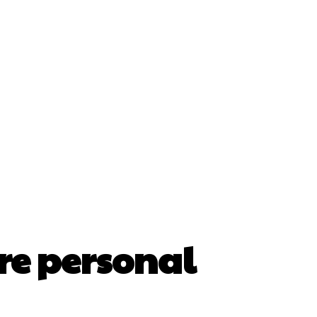
ii
Cultura Si Entertainment
Diverse Noutati
Sănătate / Hobby
Tech
re personal