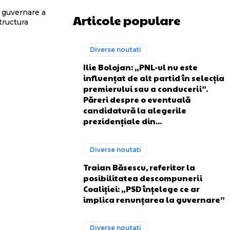
a guvernare a
Articole populare
tructura
Diverse noutati
Ilie Bolojan: „PNL-ul nu este
influențat de alt partid în selecția
premierului sau a conducerii”.
Păreri despre o eventuală
candidatură la alegerile
prezidențiale din...
Diverse noutati
Traian Băsescu, referitor la
posibilitatea descompunerii
Coaliției: „PSD înțelege ce ar
implica renunțarea la guvernare”
Diverse noutati