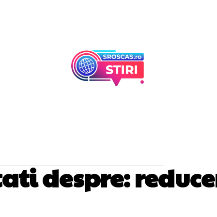
Afaceri Si Industr
Home & Deco
utati despre:
reduce