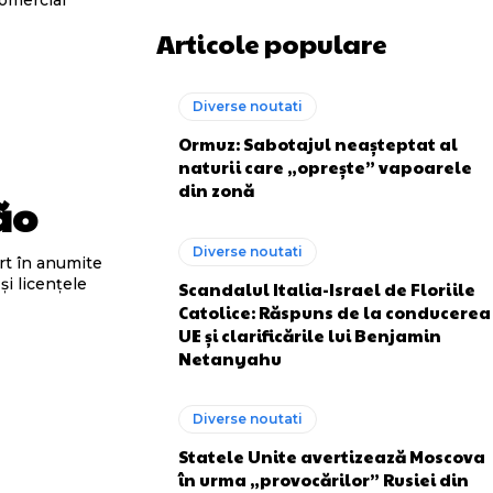
comercial
Articole populare
Diverse noutati
Ormuz: Sabotajul neașteptat al
naturii care „oprește” vapoarele
din zonă
ão
Diverse noutati
rt în anumite
și licențele
Scandalul Italia-Israel de Floriile
Catolice: Răspuns de la conducerea
UE și clarificările lui Benjamin
Netanyahu
Diverse noutati
Statele Unite avertizează Moscova
în urma „provocărilor” Rusiei din