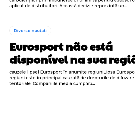
carburanților prin impunerea unui limită pentru adaosul 
aplicat de distribuitori. Această decizie reprezintă un...
Diverse noutati
Eurosport não está
disponível na sua regi
cauzele lipsei Eurosport în anumite regiuniLipsa Eurospo
regiuni este în principal cauzată de drepturile de difuzare 
teritoriale. Companiile media cumpără...