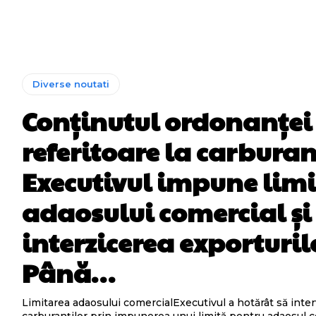
Diverse noutati
Conținutul ordonanței
referitoare la carburan
Executivul impune lim
adaosului comercial și
interzicerea exporturil
Până…
Limitarea adaosului comercialExecutivul a hotărât să inter