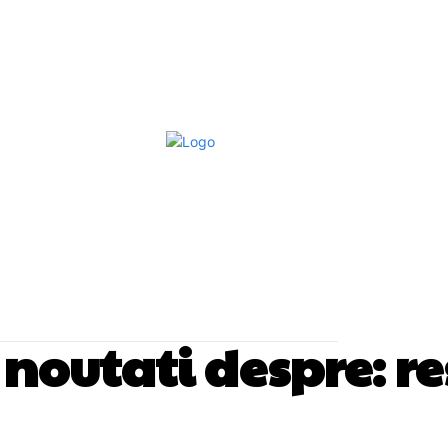
Afaceri Si Industrii
Home & Deco
S
si noutati despre:
re