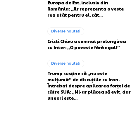
Europa de Est, inclusiv din
România: „Ar reprezenta o veste
rea atât pentru ei, cât...
Diverse noutati
Cristi Chivu a semnat prelungirea
cu Inter: „O poveste fără egal!”
Diverse noutati
Trump susține că „nu este
mulțumit” de discuțiile cu Iran.
Întrebat despre aplicarea forței de
către SUA: „Mi-ar plăcea să evit, dar
uneori este...