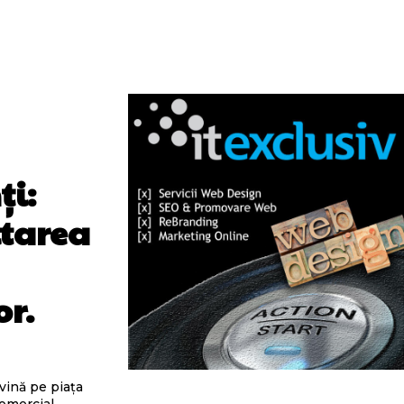
ți:
itarea
or.
vină pe piața