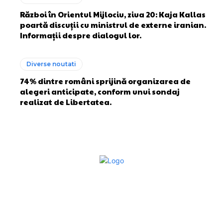
Război în Orientul Mijlociu, ziua 20: Kaja Kallas
poartă discuții cu ministrul de externe iranian.
Informații despre dialogul lor.
Diverse noutati
74% dintre români sprijină organizarea de
alegeri anticipate, conform unui sondaj
realizat de Libertatea.
Bun venit la Sroscas.ro
Sroscas.ro un site de știri / blog de noutăți, dedicat