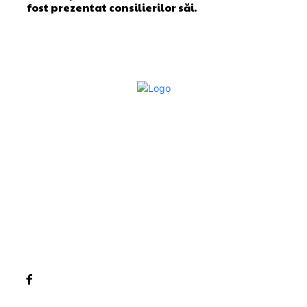
fost prezentat consilierilor săi.
Bun venit la Sroscas.ro
Sroscas.ro un site de știri / blog de noutăți, dedicat
diseminării de informații și actualități. Acesta oferă articole,
reportaje și analize pe teme diverse, de la evenimente
curente la subiecte specifice de interes. Este un spațiu
digital pentru informare și educație. Contactati-ne oricand
la adresa: contact@sroscas.ro