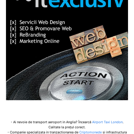
- Ai nevoie de transport aeroport in Anglia? Încearcă
Airport Taxi London
.
Calitate la prețul corect.
- Companie specializata in tranzactionarea de
Criptomonede
si infrastructura