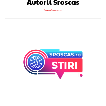
Autorii Sroscas
https://sroscas.ro
Bun venit la Sroscas.ro
Sroscas.ro un site de știri / blog de noutăți, dedicat