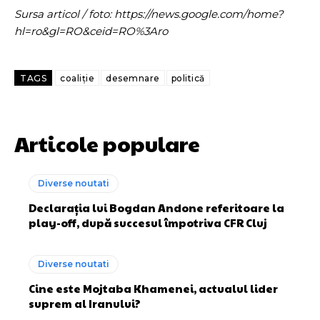
Sursa articol / foto: https://news.google.com/home?
hl=ro&gl=RO&ceid=RO%3Aro
TAGS
coaliție
desemnare
politică
Articole populare
Diverse noutati
Declarația lui Bogdan Andone referitoare la
play-off, după succesul împotriva CFR Cluj
Diverse noutati
Cine este Mojtaba Khamenei, actualul lider
suprem al Iranului?