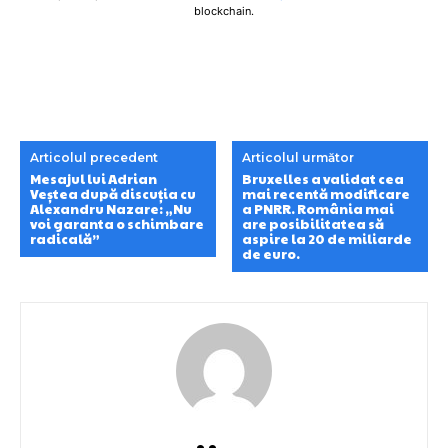
blockchain.
Articolul precedent
Articolul următor
Mesajul lui Adrian
Bruxelles a validat cea
Veștea după discuția cu
mai recentă modificare
Alexandru Nazare: „Nu
a PNRR. România mai
voi garanta o schimbare
are posibilitatea să
radicală”
aspire la 20 de miliarde
de euro.