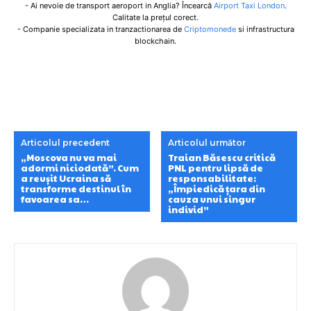
- Ai nevoie de transport aeroport in Anglia? Încearcă
Airport Taxi London
.
Calitate la prețul corect.
- Companie specializata in tranzactionarea de
Criptomonede
si infrastructura
blockchain.
Articolul precedent
Articolul următor
„Moscova nu va mai
Traian Băsescu critică
adormi niciodată”. Cum
PNL pentru lipsă de
a reușit Ucraina să
responsabilitate:
transforme destinul în
„Împiedică țara din
favoarea sa…
cauza unui singur
individ”