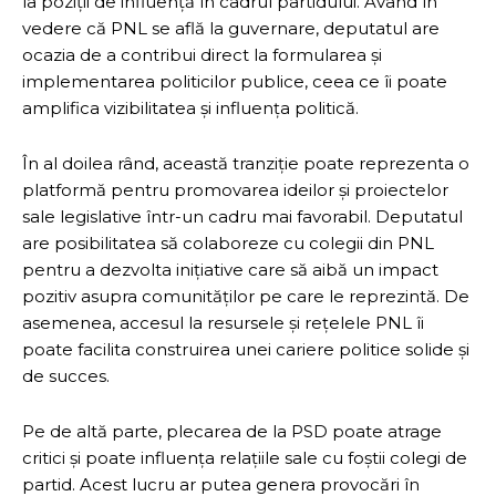
la poziții de influență în cadrul partidului. Având în
vedere că PNL se află la guvernare, deputatul are
ocazia de a contribui direct la formularea și
implementarea politicilor publice, ceea ce îi poate
amplifica vizibilitatea și influența politică.
În al doilea rând, această tranziție poate reprezenta o
platformă pentru promovarea ideilor și proiectelor
sale legislative într-un cadru mai favorabil. Deputatul
are posibilitatea să colaboreze cu colegii din PNL
pentru a dezvolta inițiative care să aibă un impact
pozitiv asupra comunităților pe care le reprezintă. De
asemenea, accesul la resursele și rețelele PNL îi
poate facilita construirea unei cariere politice solide și
de succes.
Pe de altă parte, plecarea de la PSD poate atrage
critici și poate influența relațiile sale cu foștii colegi de
partid. Acest lucru ar putea genera provocări în