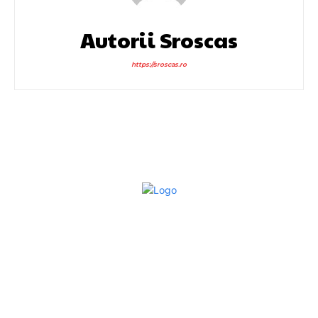
Autorii Sroscas
https://sroscas.ro
Bun venit la Sroscas.ro
Sroscas.ro un site de știri / blog de noutăți, dedicat
diseminării de informații și actualități. Acesta oferă articole,
reportaje și analize pe teme diverse, de la evenimente
curente la subiecte specifice de interes. Este un spațiu