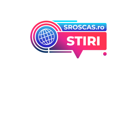
Bun venit la Sroscas.ro
Sroscas.ro un site de știri / blog de noutăți, dedicat
diseminării de informații și actualități. Acesta oferă articole,
reportaje și analize pe teme diverse, de la evenimente
curente la subiecte specifice de interes. Este un spațiu
digital pentru informare și educație. Contactati-ne oricand
la adresa: contact@sroscas.ro