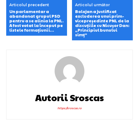
Articolul precedent
Articolul următor
Un parlamentar a
Bolojan a justificat
abandonat grupul PSD
excluderea unui prim-
pentru a se alinia la PNL.
vicepreședinte PNL de la
A fost votat la început pe
discuțiile cu Nicușor Dan:
listele formațiunii…
„Principiul bunului
simț”
Autorii Sroscas
https://sroscas.ro