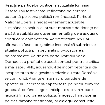
Reacțiile partidelor politice la acuzațiile lui Traian
Băsescu au fost variate, reflectând polarizarea
existentă pe scena politică românească. Partidul
Național Liberal a negat vehement acuzațiile,
susținând că acțiunile lor sunt motivate de dorința de
a păstra stabilitatea guvernamentală și de a asigura o
conducere competentă. Reprezentanții PNL au
afirmat că fostul președinte încearcă să submineze
situația politică prin declarații provocatoare și
neîntemeiate. Pe de altă parte, Partidul Social
Democrat a profitat de acest context pentru a critica
și mai aspru PNL, acuzându-l de incompetență și de
incapacitatea de a gestiona crizele cu care România
se confruntă. Alianțele mai mici și partidele de
opoziție au încercat să capitalizeze pe nemulțumirea
generală, cerând alegeri anticipate și o schimbare
radicală în abordarea politică. În acest climat, scena
politică rămâne tensionată, iar dialogul constructiv