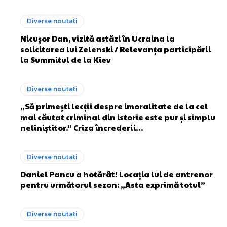
Diverse noutati
Nicușor Dan, vizită astăzi în Ucraina la
solicitarea lui Zelenski / Relevanța participării
la Summitul de la Kiev
Diverse noutati
„Să primești lecții despre imoralitate de la cel
mai căutat criminal din istorie este pur și simplu
neliniștitor.” Criza încrederii…
Diverse noutati
Daniel Pancu a hotărât! Locația lui de antrenor
pentru următorul sezon: „Asta exprimă totul”
Diverse noutati