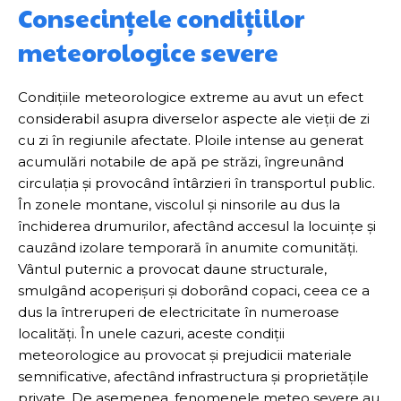
Consecințele condițiilor
meteorologice severe
Condițiile meteorologice extreme au avut un efect
considerabil asupra diverselor aspecte ale vieții de zi
cu zi în regiunile afectate. Ploile intense au generat
acumulări notabile de apă pe străzi, îngreunând
circulația și provocând întârzieri în transportul public.
În zonele montane, viscolul și ninsorile au dus la
închiderea drumurilor, afectând accesul la locuințe și
cauzând izolare temporară în anumite comunități.
Vântul puternic a provocat daune structurale,
smulgând acoperișuri și doborând copaci, ceea ce a
dus la întreruperi de electricitate în numeroase
localități. În unele cazuri, aceste condiții
meteorologice au provocat și prejudicii materiale
semnificative, afectând infrastructura și proprietățile
private. De asemenea, fenomenele meteo severe au