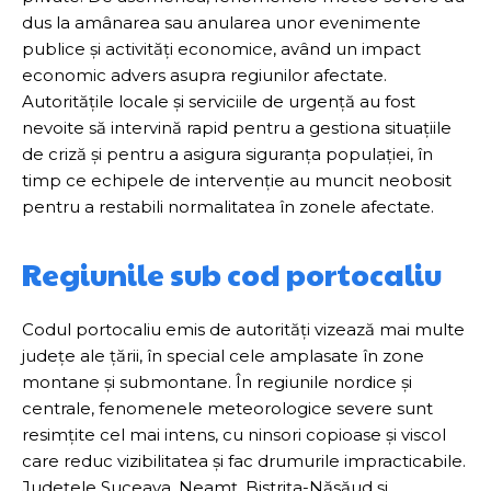
dus la amânarea sau anularea unor evenimente
publice și activități economice, având un impact
economic advers asupra regiunilor afectate.
Autoritățile locale și serviciile de urgență au fost
nevoite să intervină rapid pentru a gestiona situațiile
de criză și pentru a asigura siguranța populației, în
timp ce echipele de intervenție au muncit neobosit
pentru a restabili normalitatea în zonele afectate.
Regiunile sub cod portocaliu
Codul portocaliu emis de autorități vizează mai multe
județe ale țării, în special cele amplasate în zone
montane și submontane. În regiunile nordice și
centrale, fenomenele meteorologice severe sunt
resimțite cel mai intens, cu ninsori copioase și viscol
care reduc vizibilitatea și fac drumurile impracticabile.
Județele Suceava, Neamț, Bistrița-Năsăud și