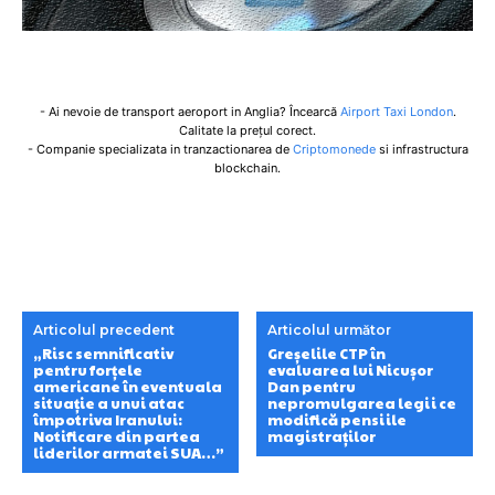
- Ai nevoie de transport aeroport in Anglia? Încearcă
Airport Taxi London
.
Calitate la prețul corect.
- Companie specializata in tranzactionarea de
Criptomonede
si infrastructura
blockchain.
Articolul precedent
Articolul următor
„Risc semnificativ
Greșelile CTP în
pentru forțele
evaluarea lui Nicușor
americane în eventuala
Dan pentru
situație a unui atac
nepromulgarea legii ce
împotriva Iranului:
modifică pensiile
Notificare din partea
magistraților
liderilor armatei SUA…”