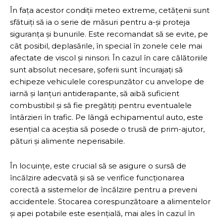
În fața acestor condiții meteo extreme, cetățenii sunt
sfătuiți să ia o serie de măsuri pentru a-și proteja
siguranța și bunurile. Este recomandat să se evite, pe
cât posibil, deplasările, în special în zonele cele mai
afectate de viscol și ninsori. În cazul în care călătoriile
sunt absolut necesare, șoferii sunt încurajați să
echipeze vehiculele corespunzător cu anvelope de
iarnă și lanțuri antiderapante, să aibă suficient
combustibil și să fie pregătiți pentru eventualele
întârzieri în trafic. Pe lângă echipamentul auto, este
esențial ca aceștia să posede o trusă de prim-ajutor,
pături și alimente neperisabile.
În locuințe, este crucial să se asigure o sursă de
încălzire adecvată și să se verifice funcționarea
corectă a sistemelor de încălzire pentru a preveni
accidentele. Stocarea corespunzătoare a alimentelor
și apei potabile este esențială, mai ales în cazul în