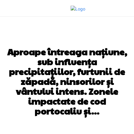
DIVERSE NOUTATI
Aproape întreaga națiune,
sub influența
precipitațiilor, furtunii de
zăpadă, ninsorilor și
vântului intens. Zonele
impactate de cod
portocaliu și…
Facebook
Twitter
Pinterest