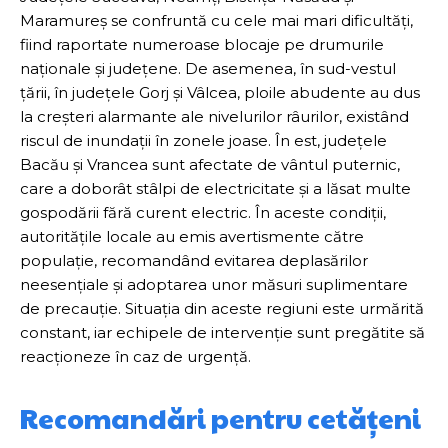
Maramureș se confruntă cu cele mai mari dificultăți,
fiind raportate numeroase blocaje pe drumurile
naționale și județene. De asemenea, în sud-vestul
țării, în județele Gorj și Vâlcea, ploile abudente au dus
la creșteri alarmante ale nivelurilor râurilor, existând
riscul de inundații în zonele joase. În est, județele
Bacău și Vrancea sunt afectate de vântul puternic,
care a doborât stâlpi de electricitate și a lăsat multe
gospodării fără curent electric. În aceste condiții,
autoritățile locale au emis avertismente către
populație, recomandând evitarea deplasărilor
neesențiale și adoptarea unor măsuri suplimentare
de precauție. Situația din aceste regiuni este urmărită
constant, iar echipele de intervenție sunt pregătite să
reacționeze în caz de urgență.
Recomandări pentru cetățeni