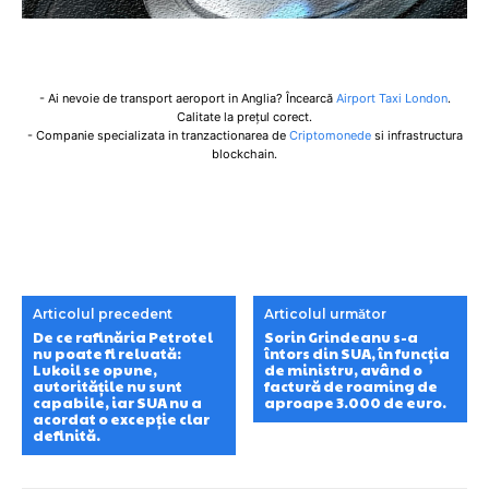
- Ai nevoie de transport aeroport in Anglia? Încearcă
Airport Taxi London
.
Calitate la prețul corect.
- Companie specializata in tranzactionarea de
Criptomonede
si infrastructura
blockchain.
Articolul precedent
Articolul următor
De ce rafinăria Petrotel
Sorin Grindeanu s-a
nu poate fi reluată:
întors din SUA, în funcția
Lukoil se opune,
de ministru, având o
autoritățile nu sunt
factură de roaming de
capabile, iar SUA nu a
aproape 3.000 de euro.
acordat o excepție clar
definită.