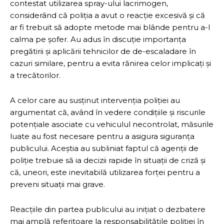
contestat utilizarea spray-ului lacrimogen,
considerând că poliția a avut o reacție excesivă și că
ar fi trebuit să adopte metode mai blânde pentru a-l
calma pe șofer. Au adus în discuție importanța
pregătirii și aplicării tehnicilor de de-escaladare în
cazuri similare, pentru a evita rănirea celor implicați și
a trecătorilor.
A celor care au susținut intervenția poliției au
argumentat că, având în vedere condițiile și riscurile
potențiale asociate cu vehiculul necontrolat, măsurile
luate au fost necesare pentru a asigura siguranța
publicului. Aceștia au subliniat faptul că agenții de
poliție trebuie să ia decizii rapide în situații de criză și
că, uneori, este inevitabilă utilizarea forței pentru a
preveni situații mai grave.
Reacțiile din partea publicului au inițiat o dezbatere
mai amplă referitoare la responsabilitățile poliției în