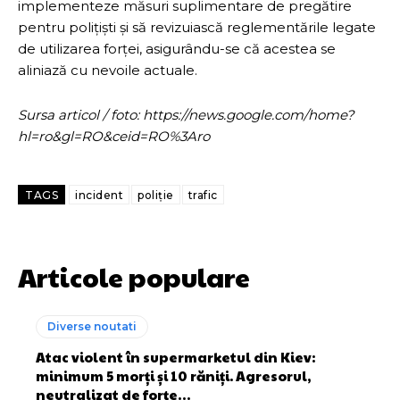
implementeze măsuri suplimentare de pregătire
pentru polițiști și să revizuiască reglementările legate
de utilizarea forței, asigurându-se că acestea se
aliniază cu nevoile actuale.
Sursa articol / foto: https://news.google.com/home?
hl=ro&gl=RO&ceid=RO%3Aro
TAGS
incident
poliție
trafic
Articole populare
Diverse noutati
Atac violent în supermarketul din Kiev:
minimum 5 morți și 10 răniți. Agresorul,
neutralizat de forțe…