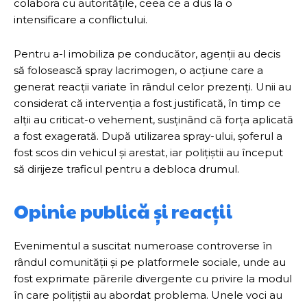
colabora cu autoritățile, ceea ce a dus la o
intensificare a conflictului.
Pentru a-l imobiliza pe conducător, agenții au decis
să folosească spray lacrimogen, o acțiune care a
generat reacții variate în rândul celor prezenți. Unii au
considerat că intervenția a fost justificată, în timp ce
alții au criticat-o vehement, susținând că forța aplicată
a fost exagerată. După utilizarea spray-ului, șoferul a
fost scos din vehicul și arestat, iar polițiștii au început
să dirijeze traficul pentru a debloca drumul.
Opinie publică și reacții
Evenimentul a suscitat numeroase controverse în
rândul comunității și pe platformele sociale, unde au
fost exprimate părerile divergente cu privire la modul
în care polițiștii au abordat problema. Unele voci au