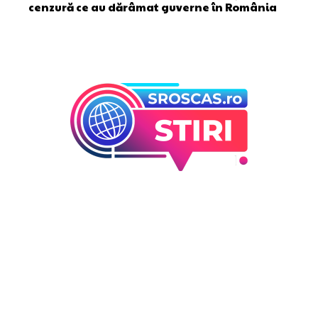
cenzură ce au dărâmat guverne în România
Bun venit la Sroscas.ro
Sroscas.ro un site de știri / blog de noutăți, dedicat
diseminării de informații și actualități. Acesta oferă articole,
reportaje și analize pe teme diverse, de la evenimente
curente la subiecte specifice de interes. Este un spațiu
digital pentru informare și educație. Contactati-ne oricand