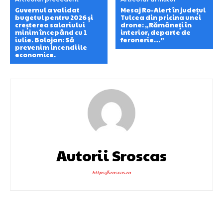
Guvernul a validat
Mesaj Ro-Alert în județul
bugetul pentru 2026 și
Tulcea din pricina unei
creșterea salariului
drone: „Rămâneți în
minim începând cu 1
interior, departe de
iulie. Bolojan: Să
feronerie…”
prevenim incendiile
economice.
Autorii Sroscas
https://sroscas.ro