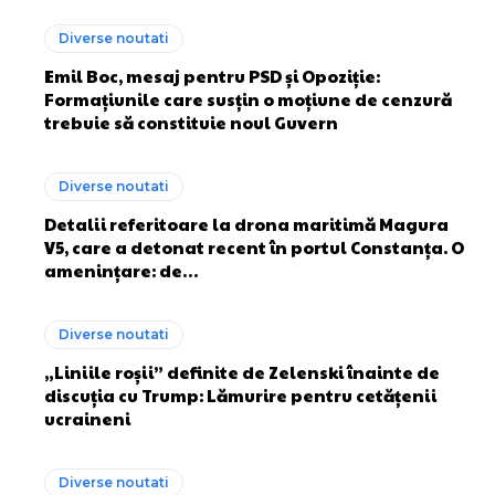
Diverse noutati
Emil Boc, mesaj pentru PSD și Opoziție:
Formațiunile care susțin o moțiune de cenzură
trebuie să constituie noul Guvern
Diverse noutati
Detalii referitoare la drona maritimă Magura
V5, care a detonat recent în portul Constanța. O
amenințare: de…
Diverse noutati
„Liniile roșii” definite de Zelenski înainte de
discuția cu Trump: Lămurire pentru cetățenii
ucraineni
Diverse noutati