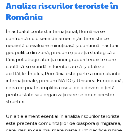
Analiza riscurilor teroriste în
România
În actualul context internațional, România se
confruntă cu o serie de amenințări teroriste ce
necesită o evaluare minuțioasă și continuă. Factorii
geopolitici din zonă, precum și poziția strategică a
țării, pot atrage atenția unor grupuri teroriste care
caută să-și extindă influența sau să-și etaleze
abilitățile. În plus, România este parte a unor alianțe
internaționale, precum NATO și Uniunea Europeană,
ceea ce poate amplifica riscul de a deveni o țintă
pentru state sau organizații care se opun acestor
structuri.
Un alt element esențial în analiza riscurilor teroriste
este prezența comunităților de diaspora și migrarea,
care, deși în cea mai mare parte sunt pacifice și bine