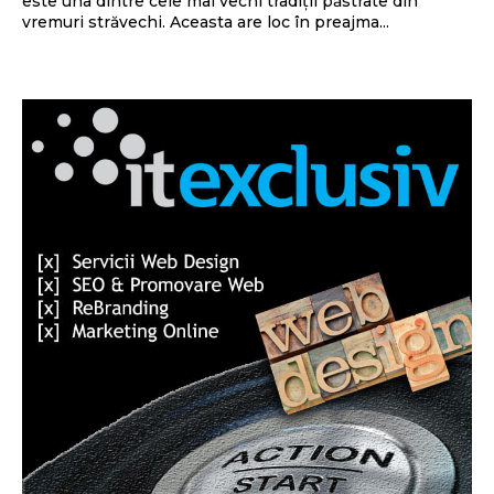
este una dintre cele mai vechi tradiții păstrate din
vremuri străvechi. Aceasta are loc în preajma...